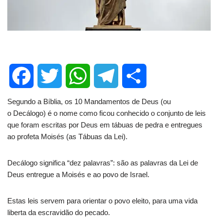
F
T
W
T
S
Segundo a Bíblia, os 10 Mandamentos de Deus (ou
o Decálogo) é o nome como ficou conhecido o conjunto de leis
a
w
h
e
h
que foram escritas por Deus em tábuas de pedra e entregues
ao profeta Moisés (as Tábuas da Lei).
c
i
a
l
a
Decálogo significa “dez palavras”: são as palavras da Lei de
e
t
t
e
r
Deus entregue a Moisés e ao povo de Israel.
b
t
s
g
e
Estas leis servem para orientar o povo eleito, para uma vida
liberta da escravidão do pecado.