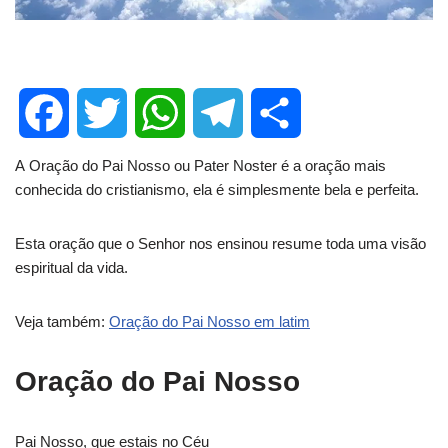
F
T
W
T
S
A Oração do Pai Nosso ou Pater Noster é a oração mais
conhecida do cristianismo, ela é simplesmente bela e perfeita.
a
w
h
e
h
Esta oração que o Senhor nos ensinou resume toda uma visão
c
i
a
l
a
espiritual da vida.
e
t
t
e
r
Veja também:
Oração do Pai Nosso em latim
b
t
s
g
e
Oração do Pai Nosso
o
e
A
r
Pai Nosso, que estais no Céu