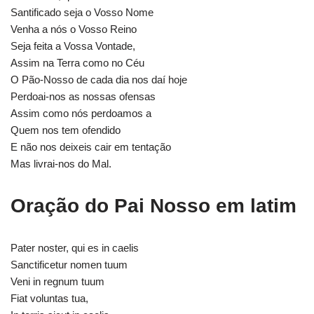
o
r
p
a
Santificado seja o Vosso Nome
Venha a nós o Vosso Reino
k
p
m
Seja feita a Vossa Vontade,
Assim na Terra como no Céu
O Pão-Nosso de cada dia nos daí hoje
Perdoai-nos as nossas ofensas
Assim como nós perdoamos a
Quem nos tem ofendido
E não nos deixeis cair em tentação
Mas livrai-nos do Mal.
Oração do Pai Nosso em latim
Pater noster, qui es in caelis
Sanctificetur nomen tuum
Veni in regnum tuum
Fiat voluntas tua,