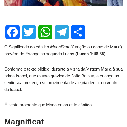
F
T
W
T
S
O Significado do cântico
Magnificat
(Canção ou canto de Maria)
provém do Evangelho segundo Lucas
(Lucas 1:46-55).
a
w
h
e
h
Conforme o texto bíblico, durante a visita da Virgem Maria à sua
c
i
a
l
a
prima Isabel, que estava grávida de João Batista, a criança ao
sentir sua presença se movimenta de alegria dentro do ventre
e
t
t
e
r
de Isabel.
b
t
s
g
e
É neste momento que Maria entoa este cântico.
o
e
A
r
Magnificat