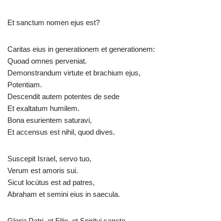
Et sanctum nomen ejus est?
Caritas eius in generationem et generationem:
Quoad omnes perveniat.
Demonstrandum virtute et brachium ejus,
Potentiam.
Descendit autem potentes de sede
Et exaltatum humilem.
Bona esurientem saturavi,
Et accensus est nihil, quod dives.
Suscepit Israel, servo tuo,
Verum est amoris sui.
Sicut locútus est ad patres,
Abraham et semini eius in saecula.
Gloria Patri, et Filio, et Spiritui sancto.