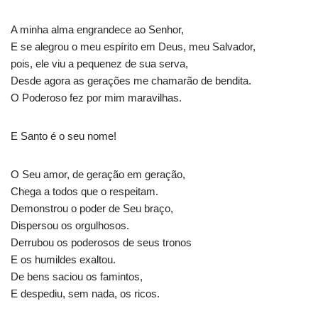
o
r
p
a
A minha alma engrandece ao Senhor,
k
p
m
E se alegrou o meu espírito em Deus, meu Salvador,
pois, ele viu a pequenez de sua serva,
Desde agora as gerações me chamarão de bendita.
O Poderoso fez por mim maravilhas.
E Santo é o seu nome!
O Seu amor, de geração em geração,
Chega a todos que o respeitam.
Demonstrou o poder de Seu braço,
Dispersou os orgulhosos.
Derrubou os poderosos de seus tronos
E os humildes exaltou.
De bens saciou os famintos,
E despediu, sem nada, os ricos.